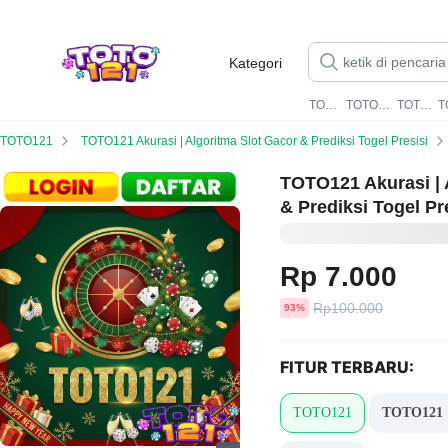
Kategori
TOTO121 SLOT
TOTO121 ALTERNATIF
TOTO121 GACOR
TOTO121
TOTO121 Akurasi | Algoritma Slot Gacor & Prediksi Togel Presisi
TOTO121 Akurasi | 
& Prediksi Togel Pr
Rp 7.000
Harga
Rp100.000
diskon
93%
sebelum
diskon
FITUR TERBARU:
TOTO121
TOTO121