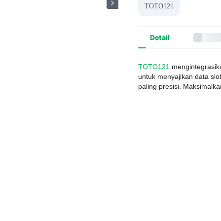
TOTO121
Detail
TOTO121
mengintegrasika
untuk menyajikan data slot
paling presisi. Maksimalkan